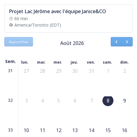
Projet Lac Jérôme avec l'équipe Janice&CO
60 min
America/Toronto (EDT)
Aujourd'hui
Août 2026
Sem.
lun.
mar.
mer.
jeu.
ven.
sam.
dim.
31
27
28
29
30
31
1
2
32
3
4
5
6
7
8
9
33
10
11
12
13
14
15
16